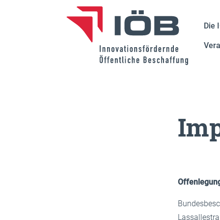
Die 
Vera
Im
Offenlegun
Bundesbes
Lassallestr