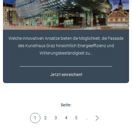
Welche innovativen Ansätze bieten die Möglichkeit, die Fassade
des Kunsthaus Graz hinsichtlich Energieeffizienz und
Witterungsbeständigkeit zu…
Jetzt einreichen!
Seite:
1
2
3
4
5
…
nächste