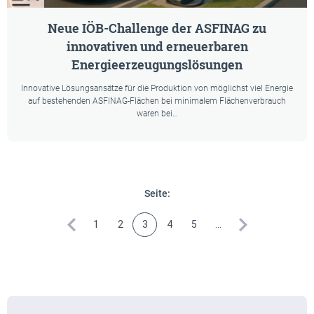
Neue IÖB-Challenge der ASFINAG zu
innovativen und erneuerbaren
Energieerzeugungslösungen
Innovative Lösungsansätze für die Produktion von möglichst viel Energie
auf bestehenden ASFINAG-Flächen bei minimalem Flächenverbrauch
waren bei…
Seite:
vorherige
1
2
3
4
5
…
nächste