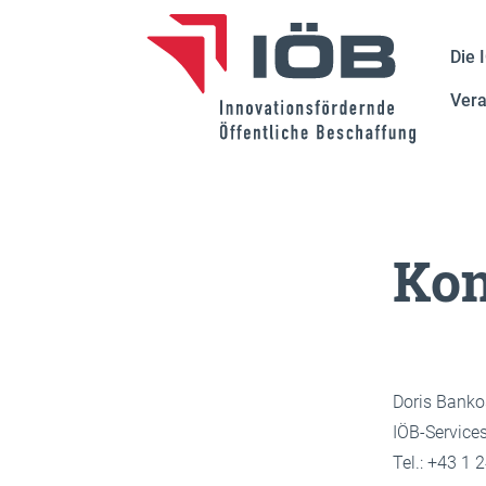
Die 
Vera
Kon
Doris Banko
IÖB-Services
Tel.: +43 1