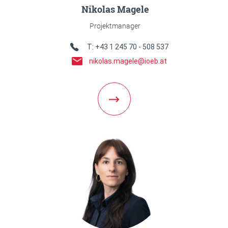
Nikolas Magele
Projektmanager
Telefon Link
T: +43 1 245 70 - 508 537
E-Mail Link
nikolas.magele@ioeb.at
Weiter zur Team Detailseite