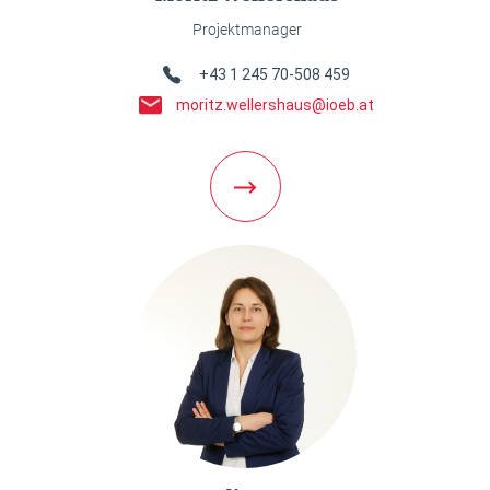
Projektmanager
Telefon Link
+43 1 245 70-508 459
E-Mail Link
moritz.wellershaus@ioeb.at
Weiter zur Team Detailseite