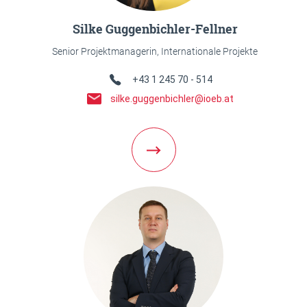
Silke Guggenbichler-Fellner
Senior Projektmanagerin, Internationale Projekte
Telefon Link
+43 1 245 70 - 514
E-Mail Link
silke.guggenbichler@ioeb.at
Weiter zur Team Detailseite