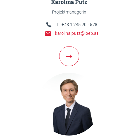
Karolina Putz
Projektmanagerin
Telefon Link
T: +43 1 245 70 - 528
E-Mail Link
karolina.putz@ioeb.at
Weiter zur Team Detailseite