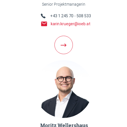
Senior Projektmanagerin
Telefon Link
+43 1 245 70 - 508 533
E-Mail Link
karin.krueger@ioeb.at
Weiter zur Team Detailseite
Moritz Wellershaus