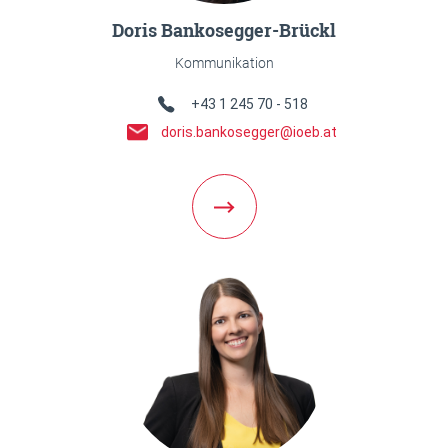
Doris Bankosegger-Brückl
Kommunikation
Telefon Link
+43 1 245 70 - 518
E-Mail Link
doris.bankosegger@ioeb.at
Weiter zur Team Detailseite