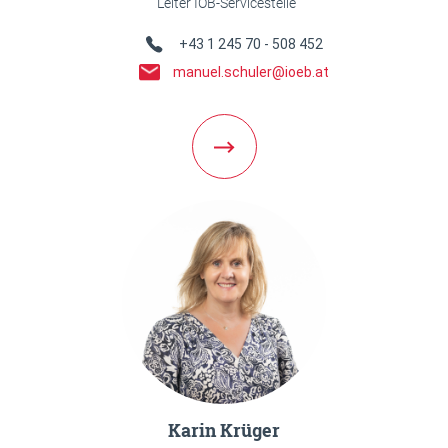
Leiter IÖB-Servicestelle
Telefon Link
+43 1 245 70 - 508 452
E-Mail Link
manuel.schuler@ioeb.at
Weiter zur Team Detailseite
Karin Krüger