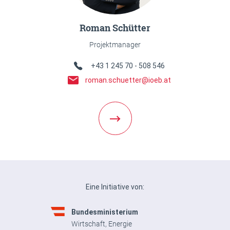
Roman Schütter
Projektmanager
Telefon Link
+43 1 245 70 - 508 546
E-Mail Link
roman.schuetter@ioeb.at
Weiter zur Team Detailseite
Eine Initiative von:
Bundesministerium
Wirtschaft, Energie