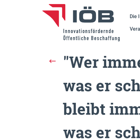
Die 
Vera
"Wer imme
was er sc
bleibt imm
was er scho