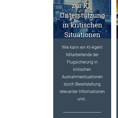
zur KI-
Unterstützung
in kritischen
Situationen
Wie kann ein KI-Agent
Mitarbeitende der
Flugsicherung in
kritischen
Ausnahmesituationen
durch Bereitstellung
relevanter Informationen
und…