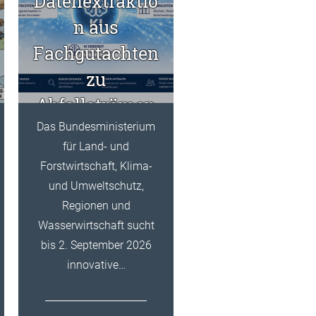
Datenextraktio
n aus
Fachgutachten
zu
Abfallströmen
Das Bundesministerium
für Land- und
Forstwirtschaft, Klima-
und Umweltschutz,
Regionen und
Wasserwirtschaft sucht
bis 2. September 2026
innovative…