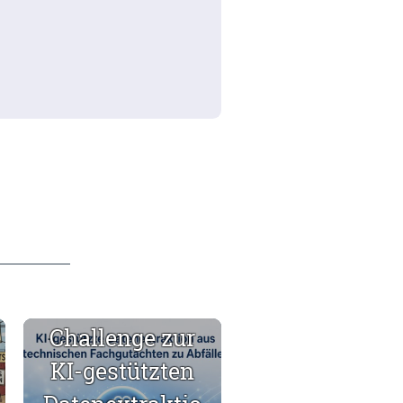
Neue IÖB-
Challenge zur
KI-gestützten