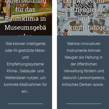
Unterstützung
Lernwegen für
für das
eine neugierige
Raumklima in
und
Museumsgebä
zukunftsfähige
uden
Verwaltung
Wie können intelligente
Welche innovativen
oder KI-gestützte Mess-
Instrumente können
und
Neugier als Haltung in
Empfehlungssysteme
der öffentlichen
Klima-, Gebäude- und
Verwaltung fördern und
Wetterdaten nutzen, um
dadurch Lernkompetenz,
konkrete Maßnahmen für
kritisches Denken sowie…
ein…