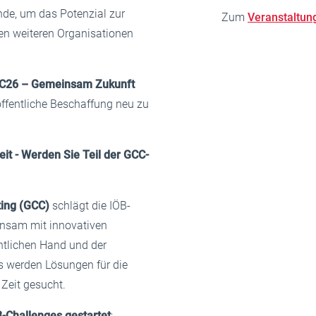
nde, um das Potenzial zur
Zum
Veranstaltu
len weiteren Organisationen
C26 – Gemeinsam Zukunft
 öffentliche Beschaffung neu zu
t - Werden Sie Teil der GCC-
ing (GCC)
schlägt die IÖB-
insam mit innovativen
ntlichen Hand und der
s werden Lösungen für die
Zeit gesucht.
B-Challenges gestartet
: