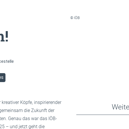
© IÖB
n!
cestelle
es
r kreativer Köpfe, inspirierender
Weite
 gemeinsam die Zukunft der
lten. Genau das war das IÖB-
 – und jetzt geht die