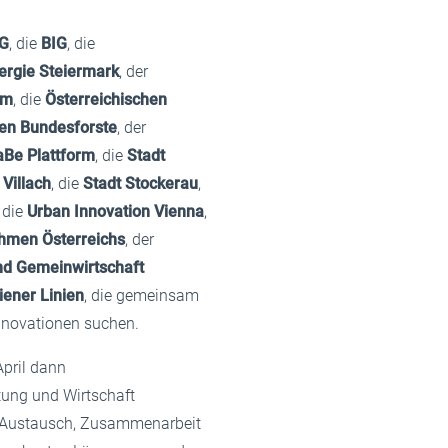
G
, die
BIG
, die
rgie Steiermark
, der
um
, die
Österreichischen
en Bundesforste
, der
aBe Plattform
, die
Stadt
 Villach
, die
Stadt Stockerau
,
, die
Urban Innovation Vienna
,
hmen Österreichs
, der
und Gemeinwirtschaft
ener Linien
, die gemeinsam
nnovationen suchen.
April dann
tung und Wirtschaft
 Austausch, Zusammenarbeit