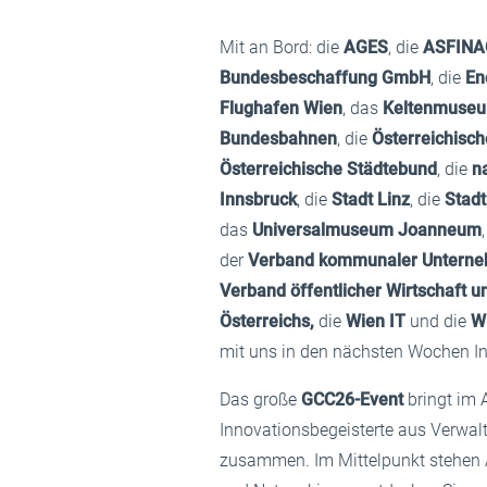
Mit an Bord: die
AGES
, die
ASFINA
Bundesbeschaffung GmbH
, die
Ene
Flughafen Wien
, das
Keltenmuse
Bundesbahnen
, die
Österreichisch
Österreichische Städtebund
, die
n
Innsbruck
, die
Stadt Linz
, die
Stadt
das
Universalmuseum Joanneum
der
Verband kommunaler Unterne
Verband öffentlicher Wirtschaft 
Österreichs,
die
Wien IT
und die
Wi
mit uns in den nächsten Wochen I
Das große
GCC26-Event
bringt im 
Innovationsbegeisterte aus Verwal
zusammen. Im Mittelpunkt stehen