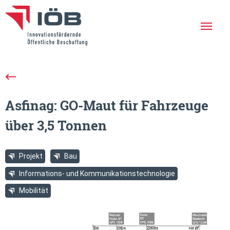
Die IÖB
Leistungen
Asfinag: GO-Maut für Fahrzeuge
Erfolgreiche Projekte
über 3,5 Tonnen
Aktuelles
Netzwerk
Projekt
Bau
Veranstaltungen
Informations- und Kommunikationstechnologie
Mobilität
Newsletter
En