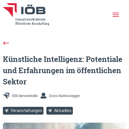
Die IÖB
Leistungen
Künstliche Intelligenz: Potentiale
Erfolgreiche Projekte
und Erfahrungen im öffentlichen
Aktuelles
Sektor
Netzwerk
Veranstaltungen
IÖB-Servicestelle
Doris Bankosegger
Newsletter
Veranstaltungen
Aktuelles
En