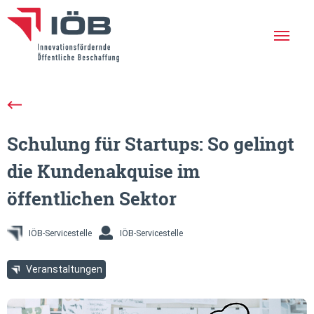
Die IÖB
Leistungen
Schulung für Startups: So gelingt
Erfolgreiche Projekte
die Kundenakquise im
Aktuelles
öffentlichen Sektor
Netzwerk
Veranstaltungen
IÖB-Servicestelle
IÖB-Servicestelle
Newsletter
Veranstaltungen
En