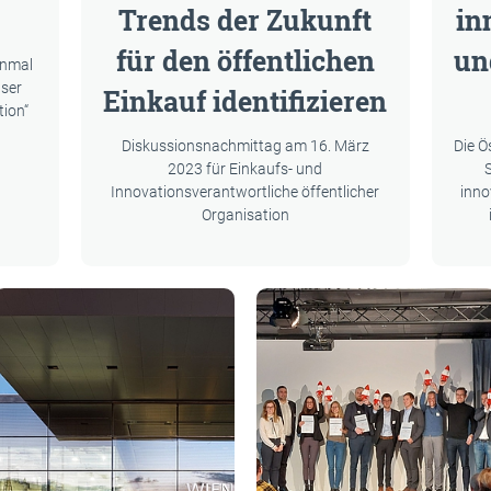
Trends der Zukunft
in
für den öffentlichen
un
inmal
nser
Einkauf identifizieren
tion“
Diskussionsnachmittag am 16. März
Die Ö
2023 für Einkaufs- und
Innovationsverantwortliche öffentlicher
inno
Organisation