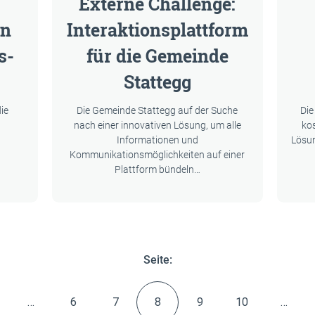
Externe Challenge:
en
Interaktionsplattform
s-
für die Gemeinde
Stattegg
ie
Die Gemeinde Stattegg auf der Suche
Die
nach einer innovativen Lösung, um alle
ko
Informationen und
Lösun
Kommunikationsmöglichkeiten auf einer
Plattform bündeln…
Seite:
vorherige
…
6
7
8
9
10
…