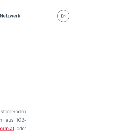
Netzwerk
En
nsfördernden
en aus IÖB-
form.at
oder