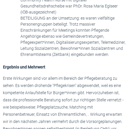
Gesundheitsdrehscheibe war PhDr. Rosa Maria Eglseer
(IÖB-ausgezeichnet)
BETEILIGUNG an der Umsetzung: es waren vielfältige
Personengruppen beteiligt. Trotz massiver
Einschränkungen für Meetings konnten Pflegende
Angehörige ebenso wie Gemeindevertretungen,
Pflegeexpert*innen, Digitalisierungsexperten, Telemediziner,
Leitung Sozialzentren, Bewohner*innen Sozialzentren und
Ehrenamtsteams (Zeitbank) eingebunden werden.
Ergebnis und Mehrwert
Erste Wirkungen sind vor allem im Bereich der Pflegeberatung zu
sehen: Es werden drohende "Pflegekrisen" abgewendet, weil es eine
kompetente Anlaufstelle für Bürger*innen gibt. Hervorzuheben ist,
dass die professionelle Beratung sofort zur richtigen Stelle vernetzt -
wie beispielsweise: Pflegeplatzsuche, Matching mit
Personenbetreuer, Einsatz von Ehrenamtlichen, .. Wirkung erwarten
wir in den nächsten Jahren vermehrt durch die Vorsorgeplanungen.
Bewohner*innen sorgen selbstbestimmt (in Begleitung CHN) vor.