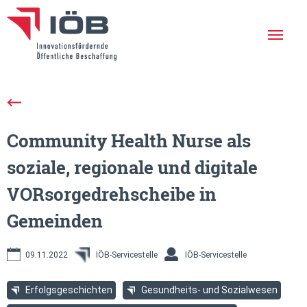
Die IÖB
Leistungen
Community Health Nurse als
Erfolgreiche Projekte
soziale, regionale und digitale
Aktuelles
VORsorgedrehscheibe in
Netzwerk
Gemeinden
Veranstaltungen
09.11.2022
IÖB-Servicestelle
IÖB-Servicestelle
Newsletter
Erfolgsgeschichten
Gesundheits- und Sozialwesen
En