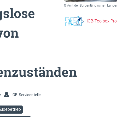
© Amt der Burgenländischen Lande
slose
IÖB-Toolbox Pro
von
-
enzuständen
e
IÖB-Servicestelle
udebetrieb