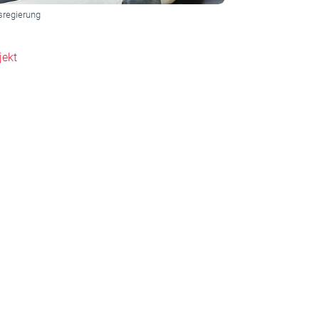
sregierung
jekt