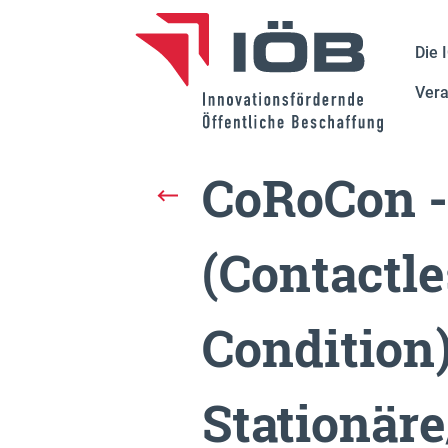
Die 
Vera
CoRoCon -
(Contactl
Condition)
Stationär