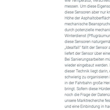
wie Temperatur, Verschlei
messen. Um diese Eigensch
diese Sensoren aber nur kn
Höhe der Asphaltoberfläch
mechanische Beanspruchu
durch potenzielle mechani
Winterdienst (Pflugräumun
diese Sensoren naturgemä
„Idealfall“ fällt der Senso
liefert der Sensor über ein
Bei Sanierungsarbeiten m
wieder eingebaut werden.
dieser Technik liegt darin
schwierig zu organisieren 
in der Fahrbahn große Her
bringt. Sofern diese Hürden
noch die Frage der Datenüb
unsere Marktrecherche fes
und eine Einbindung in hau