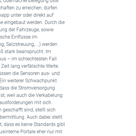
ß, Oberflächenbelegung usw.
aften zu erreichen, dürfen
app unter oder direkt auf
e eingebaut werden. Durch die
ng der Fahrzeuge, sowie
sche Einflüsse im
g, Salzstreuung,….) werden
ß stark beansprucht. Im
r aus – im schlechtesten Fall
e Zeit lang verfälschte Werte.
üssen die Sensoren aus- und
 Ein weiterer Schwachpunkt
, dass die Stromversorgung
ist, weil auch die Verkabelung
ausforderungen mit sich
 geschafft sind, stellt sich
ermittlung. Auch dabei stellt
t, dass es keine Standards gibt
sinterne Portale eher nur mit