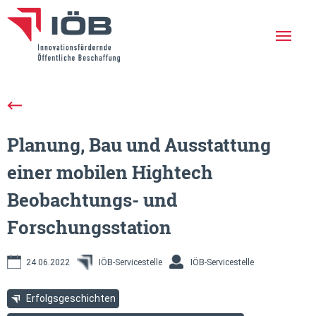
Die IÖB
Leistungen
Planung, Bau und Ausstattung
Erfolgreiche Projekte
einer mobilen Hightech
Aktuelles
Beobachtungs- und
Netzwerk
Forschungsstation
Veranstaltungen
24.06.2022
IÖB-Servicestelle
IÖB-Servicestelle
Newsletter
Erfolgsgeschichten
En