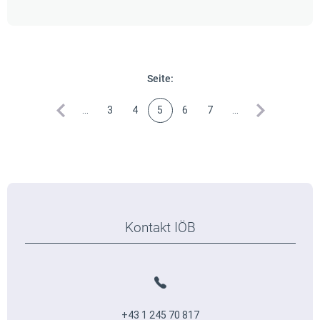
Seite:
vorherige
…
3
4
5
6
7
…
nächste
Kontakt IÖB
+43 1 245 70 817